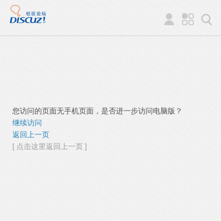
您访问的页面无手机页面，是否进一步访问电脑版？
继续访问
返回上一页
[ 点击这里返回上一页 ]