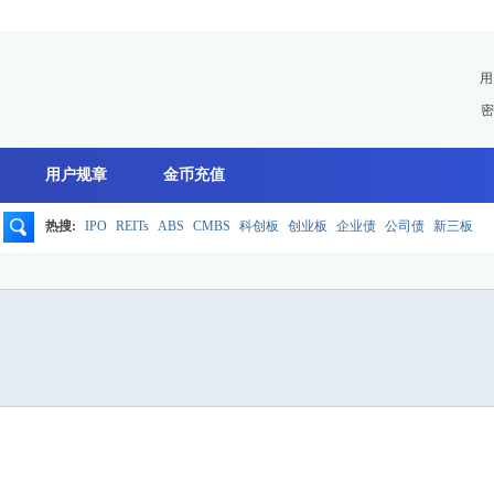
用
密
用户规章
金币充值
热搜:
IPO
REITs
ABS
CMBS
科创板
创业板
企业债
公司债
新三板
搜
索