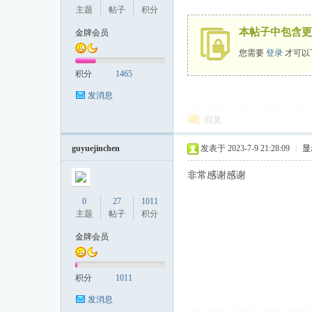
主题
帖子
积分
本帖子中包含更
金牌会员
您需要
登录
才可以
投
积分
1465
发消息
回复
guyuejinchen
发表于 2023-7-9 21:28:09
|
显
非常感谢感谢
行
0
27
1011
主题
帖子
积分
金牌会员
积分
1011
发消息