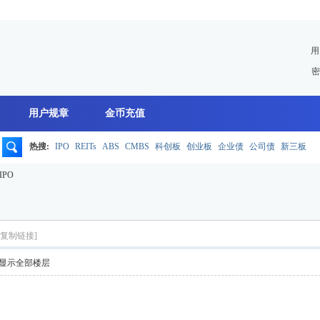
用
密
用户规章
金币充值
热搜:
IPO
REITs
ABS
CMBS
科创板
创业板
企业债
公司债
新三板
搜
PO
索
[复制链接]
显示全部楼层