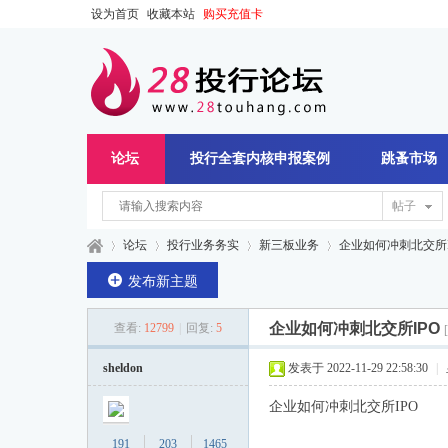
设为首页
收藏本站
购买充值卡
论坛
投行全套内核申报案例
跳蚤市场
帖子
论坛
投行业务务实
新三板业务
企业如何冲刺北交所I
发布新主题
企业如何冲刺北交所IPO
查看:
12799
|
回复:
5
28
»
›
›
›
sheldon
发表于 2022-11-29 22:58:30
|
企业如何冲刺北交所IPO
191
203
1465