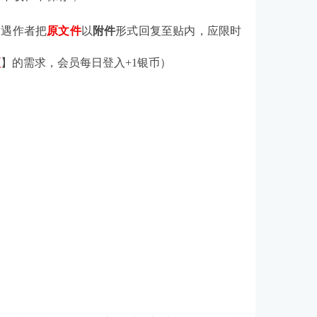
；
如遇作者把
原文件
以
附件
形式回复至贴内，应限时
项
】的需求，会员每日登入+1
银币
）