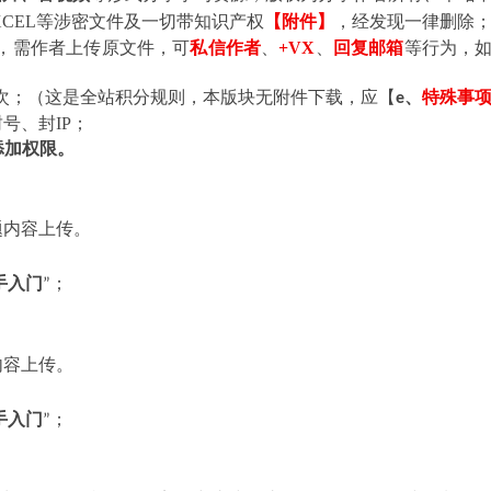
/EXCEL等涉密文件及一切带知识产权
【附件】
，经发现一律删除
等，需作者上传原文件，可
私信作者
、
+VX
、
回复邮箱
等行为，
次；（这是全站积分规则，本版块无附件下载，应【
、
特殊事
e
号、封IP；
动添加权限。
题内容上传。
手入门
；
”
内容上传。
手入门
；
”