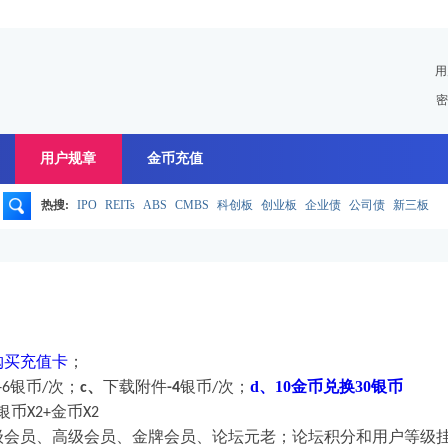
用
密
用户规章
金币充值
热搜:
IPO
REITs
ABS
CMBS
科创板
创业板
企业债
公司债
新三板
搜
索
购买充值卡
；
银币
次；
、
下载附件
银币
次；
d、
10金币兑换30银币
+6
/
c
-4
/
银币
金币
X2+
X2
级会员、高级会员、金牌会员、论坛元老；论坛积分和用户等级