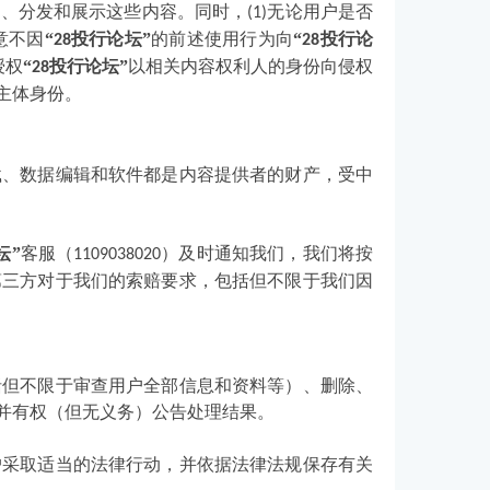
品、分发和展示这些内容。同时，
无论用户是否
(1)
意不因
“
投行论坛”
的前述使用行为向
“
投行论
28
28
授权
“
投行论坛”
以相关内容权利人的身份向侵权
28
主体身份。
载、数据编辑和软件都是内容提供者的财产，受中
坛”
客服（
）及时通知我们，我们将按
1109038020
第三方对于我们的索赔要求，包括但不限于我们因
括但不限于审查用户全部信息和资料等）、删除、
并有权（但无义务）公告处理结果。
户采取适当的法律行动，并依据法律法规保存有关