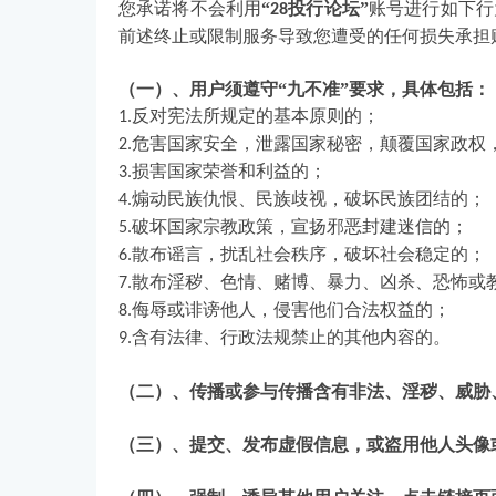
您承诺将不会利用
“
投行论坛”
账号进行如下行
28
前述终止或限制服务导致您遭受的任何损失承担
（一）、用户须遵守“九不准”要求，具体包括：
反对宪法所规定的基本原则的；
1.
危害国家安全，泄露国家秘密，颠覆国家政权
2.
损害国家荣誉和利益的；
3.
煽动民族仇恨、民族歧视，破坏民族团结的；
4.
破坏国家宗教政策，宣扬邪恶封建迷信的；
5.
散布谣言，扰乱社会秩序，破坏社会稳定的；
6.
散布淫秽、色情、赌博、暴力、凶杀、恐怖或
7.
侮辱或诽谤他人，侵害他们合法权益的；
8.
含有法律、行政法规禁止的其他内容的。
9.
（二）、传播或参与传播含有非法、淫秽、威胁
（三）、提交、发布虚假信息，或盗用他人头像