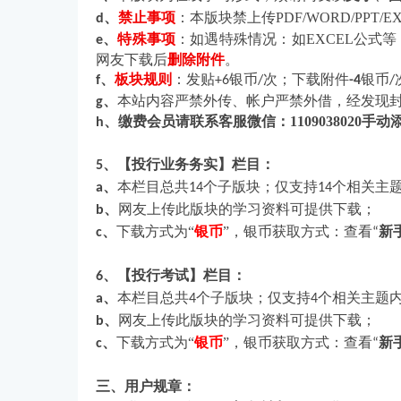
、
禁止事项
：本版块禁上传PDF/WORD/PPT
d
、
特殊事项
：如遇特殊情况：如EXCEL公式
e
网友下载后
删除附件
。
、
板块规则
：
发贴
银币
次；
下载附件
银币
f
+6
/
-4
/
、
本站内容严禁外传、帐户严禁外借，经发现封
g
、缴费会员请联系客服微信：1109038020手
h
、【投行业务务实】栏目：
5
、
本栏目总共
个子版块；仅支持
个相关主
a
14
14
、
网友上传此版块的学习资料可提供下载；
b
、
下载方式为“
银币
”，银币获取方式：查看
新
c
“
、【投行考试】栏目：
6
、
本栏目总共
个子版块；仅支持
个相关主题
a
4
4
、
网友上传此版块的学习资料可提供下载；
b
、
下载方式为“
银币
”，银币获取方式：查看
新
c
“
三、用户规章：