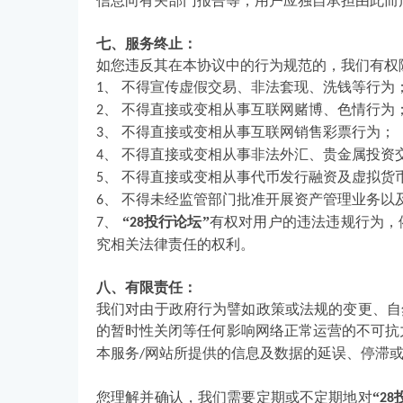
信息向有关部门报告等，用户应独自承担由此而
七、服务终止：
如您违反其在本协议中的行为规范的，我们有权
、
不得宣传虚假交易、非法套现、洗钱等行为
1
、
不得直接或变相从事互联网赌博、色情行为
2
、
不得直接或变相从事互联网销售彩票行为；
3
、
不得直接或变相从事非法外汇、贵金属投资
4
、
不得直接或变相从事代币发行融资及虚拟货
5
、
不得未经监管部门批准开展资产管理业务以
6
、
“
投行论坛”
有权对用户的违法违规行为，
7
28
究相关法律责任的权利。
八、有限责任：
我们对由于政府行为譬如政策或法规的变更、自
的暂时性关闭等任何影响网络正常运营的不可抗
本服务
网站所提供的信息及数据的延误、停滞
/
您理解并确认，我们需要定期或不定期地对
“
28