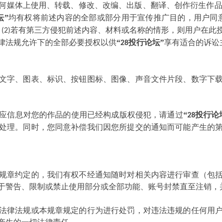
何媒体上使用、转载、修改、改编、出版、翻译、创作衍生作
坛”
均有权将前述内容的全部或部分用于宣传推广目的，用户同
；
若有第三方侵犯前述内容、材料或名称的情形，则用户在此
(2)
律法规允许下的全部必要授权以供
“
投行论坛”
享有适合的诉讼
28
文字、图表、标识、按钮图标、图像、声音文件片段、数字下
应信息对您的作品的使用已经构成版权侵犯，请通过
“
投行论
28
处理。同时，您同意补偿我们因您所提交的通知而可能产生的
规章约定的，我们有权不经通知随时对相关内容进行审查（包
于警告、限制或禁止使用部分或全部功能、账号封禁直至注销，
法律法规或本规章规定的行为进行处罚，对违法违规的任何用