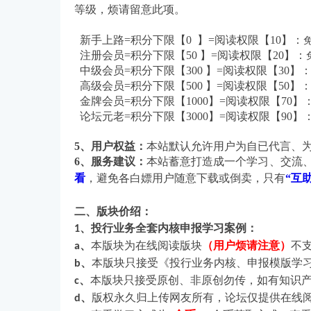
等级，烦请留意此项。
新手上路=积分下限【0 】=阅读权限【10】：
注册会员=积分下限【50
】=阅读权限【20】：
投
中级会员=积分下限【300 】=阅读权限【30】
高级会员=积分下限【500 】=阅读权限【50】
金牌会员=积分下限【1000】=阅读权限【70】
论坛元老=积分下限【3000】=阅读权限【90】
5、
用户权益：
本站默认允许用户为自已代言、为
6、服务建议：
本站蓄意打造成一个学习、交流
看
，避免各白嫖用户随意下载或倒卖，只有
“
互
行
二、版块价绍：
、投行业务全套内核申报学习案例：
1
、
本版块为在线阅读版块
（用户烦请注意）
不
a
、
本
版块只接受《投行业务内核、申报模版学
b
、
本
版块只接受原创、非原创勿传，如有知识
c
、
版权永久归上传网友所有，论坛仅提供在线
d