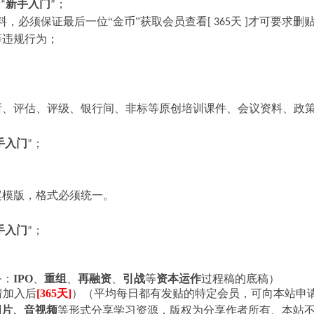
看
新手入门
；
“
”
料，必须保证最后一位“金币”获取会员查看
天
才可要求删
[ 365
]
等违规行为；
所、评估、评级、银行间、非标等原创培训课件、会议资料、政
手入门
；
”
案模版，格式必须统一。
手入门
；
”
务：
IPO
、
重组
、
再融资
、
引战
等
资本运作
过程稿的底稿）
请加入后
[365天]
）（平均每日都有发贴的特定会员，可向本站
申
图片、音视频
等形式分享学习资源，版权为分享作者所有、本站