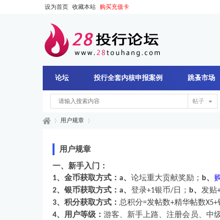
设为首页
收藏本站
购买充值卡
论坛
投行全套内核申报案例
跳蚤市场
帖子
用户规章
用户规章
28
›
›
一、新手入门：
、金币获取方式：
、
论坛重大贡献奖励；
、
1
a
b
、银币获取方式：
、
登录
银币
日；
、
发贴
2
a
+1
/
b
、积分获取方式：
总积分
发帖数
精华帖数
3
=
+
X5+
、用户等级：
游客、新手上路、注册会员、中
4