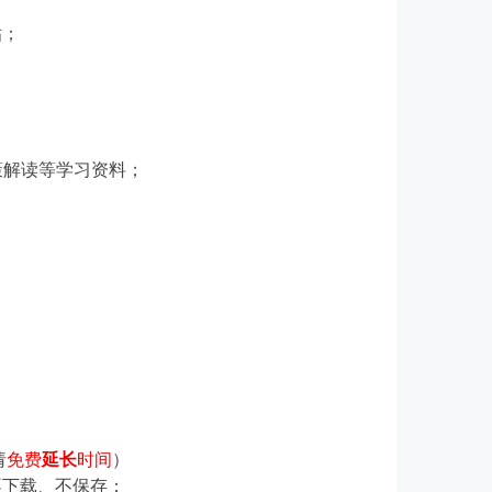
贴；
策解读等学习资料；
请
免费
延长
时间
）
不下载、不保存；