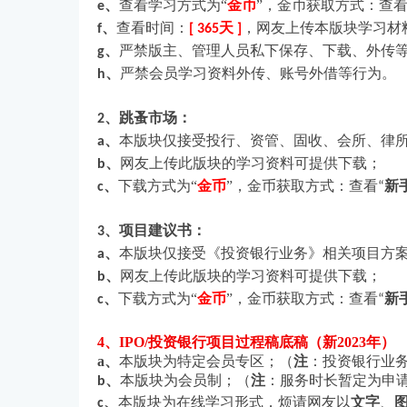
、
查看学习方式为“
金币
”，金币获取方式：查
e
、
查看时间：
天
，网友上传本版块学习材
f
[ 365
]
论
、
严禁版主、管理人员私下保存、下载、外传
g
、
严禁会员学习资料外传、账号外借等行为。
h
、跳蚤市场：
2
、
本版块仅接受投行、资管、固收、会所、律
a
、
网友上传此版块的学习资料可提供下载；
b
、
下载方式为“
金币
”，金币获取方式：查看
新
c
“
坛
、项目建议书：
3
、
本版块仅接受《投资银行业务》相关项目方
a
、
网友上传此版块的学习资料可提供下载；
b
、
下载方式为“
金币
”，金币获取方式：查看
新
c
“
4、IPO/投资银行项目过程稿底稿（新2023年）
a、
本版块为特定会员专区；（
注
：投资银行业
、
本版块为会员制；（
注
：服务时长暂定为申
b
、
本版块为在线学习形式，烦请网友以
文字
、
c