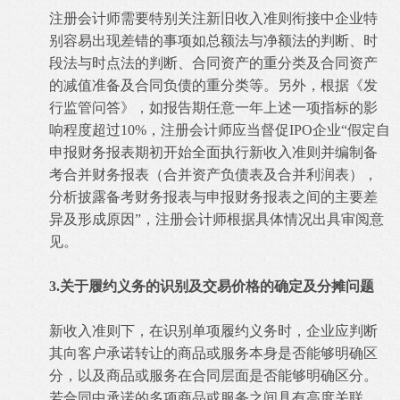
注册会计师需要特别关注新旧收入准则衔接中企业特
别容易出现差错的事项如总额法与净额法的判断、时
段法与时点法的判断、合同资产的重分类及合同资产
的减值准备及合同负债的重分类等。另外，根据《发
行监管问答》，如报告期任意一年上述一项指标的影
响程度超过10%，注册会计师应当督促IPO企业“假定自
申报财务报表期初开始全面执行新收入准则并编制备
考合并财务报表（合并资产负债表及合并利润表），
分析披露备考财务报表与申报财务报表之间的主要差
异及形成原因”，注册会计师根据具体情况出具审阅意
见。
3.关于履约义务的识别及交易价格的确定及分摊问题
新收入准则下，在识别单项履约义务时，企业应判断
其向客户承诺转让的商品或服务本身是否能够明确区
分，以及商品或服务在合同层面是否能够明确区分。
若合同中承诺的多项商品或服务之间具有高度关联