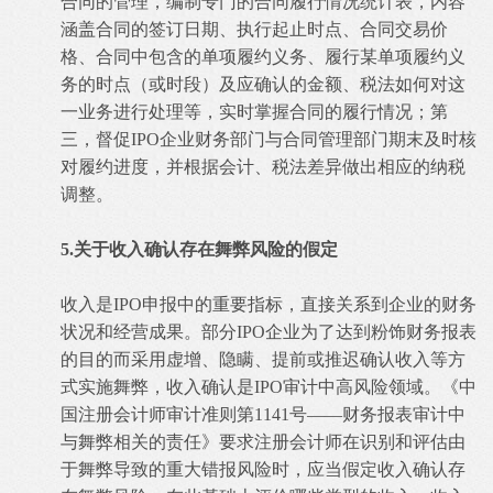
合同的管理，编制专门的合同履行情况统计表，内容
涵盖合同的签订日期、执行起止时点、合同交易价
格、合同中包含的单项履约义务、履行某单项履约义
务的时点（或时段）及应确认的金额、税法如何对这
一业务进行处理等，实时掌握合同的履行情况；第
三，督促IPO企业财务部门与合同管理部门期末及时核
对履约进度，并根据会计、税法差异做出相应的纳税
调整。
5.关于收入确认存在舞弊风险的假定
收入是IPO申报中的重要指标，直接关系到企业的财务
状况和经营成果。部分IPO企业为了达到粉饰财务报表
的目的而采用虚增、隐瞒、提前或推迟确认收入等方
式实施舞弊，收入确认是IPO审计中高风险领域。《中
国注册会计师审计准则第1141号——财务报表审计中
与舞弊相关的责任》要求注册会计师在识别和评估由
于舞弊导致的重大错报风险时，应当假定收入确认存