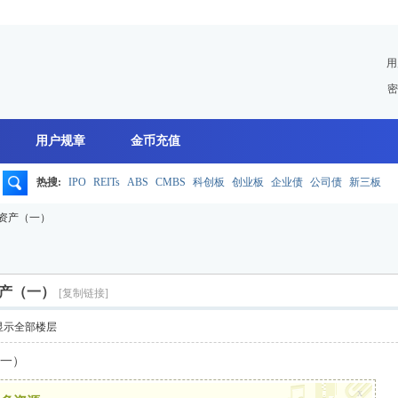
用
密
用户规章
金币充值
热搜:
IPO
REITs
ABS
CMBS
科创板
创业板
企业债
公司债
新三板
搜
础资产（一）
索
资产（一）
[复制链接]
显示全部楼层
（一）
x