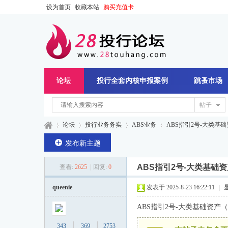
设为首页
收藏本站
购买充值卡
论坛
投行全套内核申报案例
跳蚤市场
帖子
论坛
投行业务务实
ABS业务
ABS指引2号-大类基
发布新主题
ABS指引2号-大类基础
查看:
2625
|
回复:
0
28
»
›
›
›
queenie
发表于 2025-8-23 16:22:11
|
ABS指引2号-大类基础资产
343
369
2753