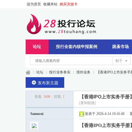
设为首页
收藏本站
购买充值卡
论坛
投行全套内核申报案例
跳蚤市场
帖子
论坛
投行业务务实
境外业务
【香港IPO上市实务手册
发布新主题
【香港IPO上市实务手册】
查看:
1698
|
回复:
1
28
»
›
›
›
[复制链接]
Samurai
发表于 2026-4-14 10:16:48
|
【香港IPO上市实务手册