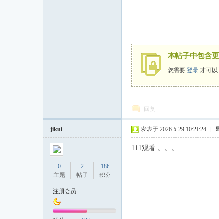
论
本帖子中包含更
您需要
登录
才可以
回复
坛
jikui
发表于 2026-5-29 10:21:24
|
111观看 。。。
0
2
186
主题
帖子
积分
注册会员