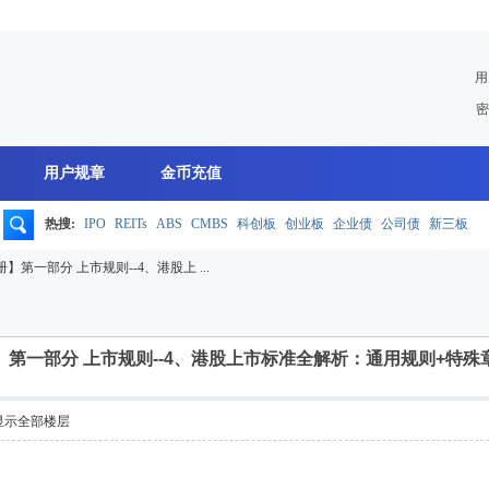
用
密
用户规章
金币充值
热搜:
IPO
REITs
ABS
CMBS
科创板
创业板
企业债
公司债
新三板
搜
】第一部分 上市规则--4、港股上 ...
索
第一部分 上市规则--4、港股上市标准全解析：通用规则+特殊章节（8A
显示全部楼层
】