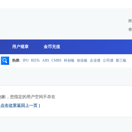
用
密
用户规章
金币充值
热搜:
IPO
REITs
ABS
CMBS
科创板
创业板
企业债
公司债
新三板
搜
索
抱歉，您指定的用户空间不存在
[ 点击这里返回上一页 ]