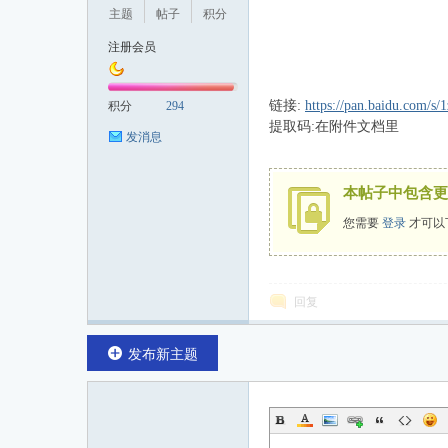
主题
帖子
积分
注册会员
投
链接:
https://pan.baidu.com
积分
294
提取码:在附件文档里
发消息
本帖子中包含更
您需要
登录
才可以
行
回复
发布新主题