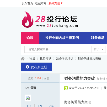
设为首页
收藏本站
购买充值卡
论坛
投行全套内核申报案例
跳蚤市场
帖子
论坛
投行考试
注会考试培训
财务沟通能力突破
发布新主题
财务沟通能力突破
查看:
1114
|
回复:
0
[复制链接
28
»
›
›
›
Ber_雪碧
发表于 2025-5-9 21:22:19
|
显
N0106
财务沟通能力突破
118
124
294