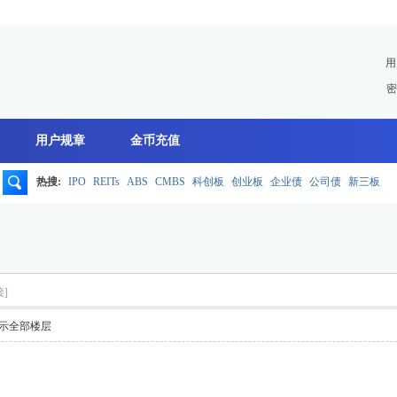
用
密
用户规章
金币充值
热搜:
IPO
REITs
ABS
CMBS
科创板
创业板
企业债
公司债
新三板
搜
索
]
示全部楼层