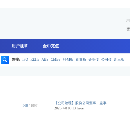
用
密
用户规章
金币充值
热搜:
IPO
REITs
ABS
CMBS
科创板
创业板
企业债
公司债
新三板
搜
索
【公司治理】股份公司董事、监事 ...
960
/ 1097
2025-7-8 08:13
faroe.