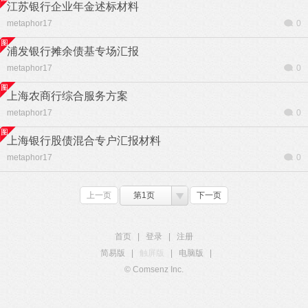
江苏银行企业年金述标材料
metaphor17
0
浦发银行摊余债基专场汇报
metaphor17
0
上海农商行综合服务方案
metaphor17
0
上海银行股债混合专户汇报材料
metaphor17
0
上一页
第1页
下一页
首页
|
登录
|
注册
简易版
|
触屏版
|
电脑版
|
© Comsenz Inc.